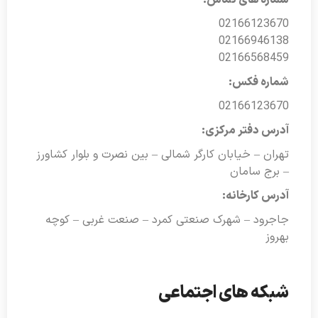
02166123670
02166946138
02166568459
شماره فکس:
02166123670
آدرس دفتر مرکزی:
تهران – خیابان کارگر شمالی – بین نصرت و بلوار کشاورز
– برج سامان
آدرس کارخانه:
جاجرود – شهرک صنعتی کمرد – صنعت غربی – کوچه
بهروز
شبکه های اجتماعی