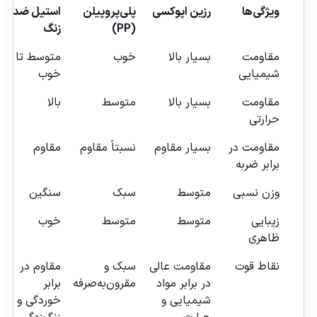
ویژگی‌ها
رزین اپوکسی
پلی‌پروپیلن
استیل ضد
س
(PP)
زنگ
مقاومت
بسیار بالا
خوب
متوسط تا
خ
شیمیایی
خوب
مقاومت
بسیار بالا
متوسط
بالا
خ
حرارتی
مقاومت در
بسیار مقاوم
نسبتاً مقاوم
مقاوم
ش
برابر ضربه
وزن نسبی
متوسط
سبک
سنگین
س
زیبایی
متوسط
متوسط
خوب
ب
ظاهری
نقاط قوت
مقاومت عالی
سبک و
مقاوم در
ظ
در برابر مواد
مقرون‌به‌صرفه
برابر
م
شیمیایی و
خوردگی و
ش