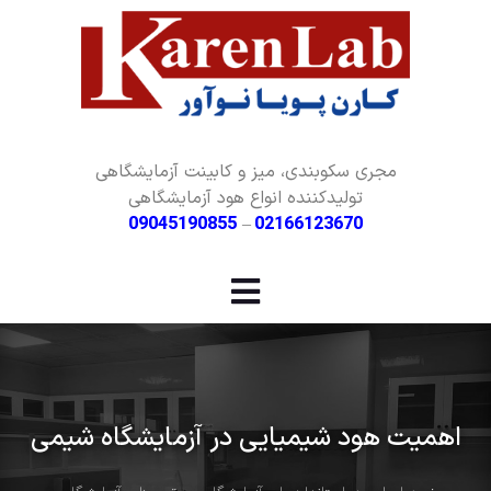
مجری سکوبندی، میز و کابینت آزمایشگاهی
تولیدکننده انواع هود آزمایشگاهی
09045190855
–
02166123670
اهمیت هود شیمیایی در آزمایشگاه شیمی