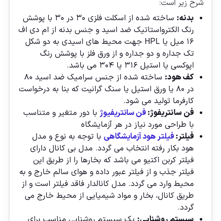
شرح زیر است:
بدنه:
ساخته شده از اسکلت فلزی ۳۰ در ۳۰ با پوشش
رنگ الکترواستاتیک ضد اسید و جنس بدنه از ام دی اف
۱۶ میل یا HPL جهت محیط های اسیدی به دو شکل
تک جداره و دو جداره و از ورق فلز با پوشش رنگ
اپوکسی یا استیل ۳۱۶ یا ۳۰۴ می باشد.
کف هود:
ساخته شده از جنس سرامیک ضد اسید ۸۰
در ۸۰ یا ورق استیل یا سنگ گرانیت که بنا به درخواست
کارفرما تولید می شود.
فن سانتریفوژ:
فن سانتریفیوژ
با دور متغیر و متناسب
با طراحی مورد نیاز در هر آزمایشگاه
فیلتر:
فیلتر هود آزمایشگاهی
با توجه به نوع و مدل
هود بکار رفته انتخاب می گردد. مدل بی کانال دارای
فیلتر کربن اکتیو می باشد که بخارها را از طریق این
فیلتر جذب و از فیلتر عبور داده و هوای سالم خارج و به
محیط وارد می گردد. مدل کانالدار فاقد فیلتر است و از
طریق کانال، بخار و مواد شیمیایی از محیط خارج می
گردد.
سیستم روشنایی:
یک سیستم روشنایی مناسب برای