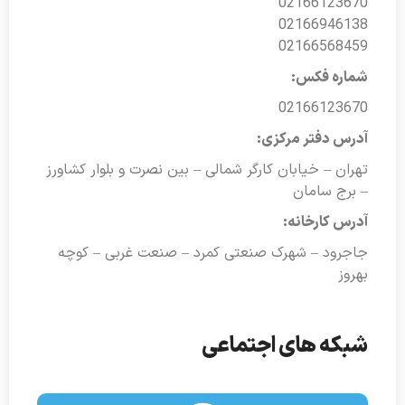
02166123670
02166946138
02166568459
شماره فکس:
02166123670
آدرس دفتر مرکزی:
تهران – خیابان کارگر شمالی – بین نصرت و بلوار کشاورز
– برج سامان
آدرس کارخانه:
جاجرود – شهرک صنعتی کمرد – صنعت غربی – کوچه
بهروز
شبکه های اجتماعی