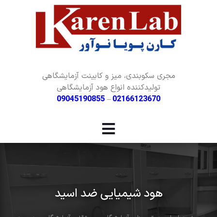
مجری سکوبندی، میز و کابینت آزمایشگاهی
تولیدکننده انواع هود آزمایشگاهی
09045190855
–
02166123670
هود شیمیایی ضد اسید