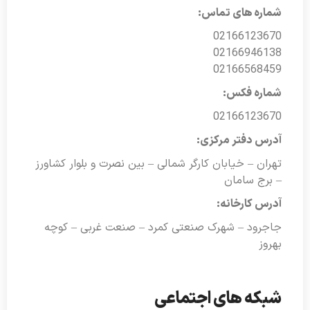
شماره های تماس:
02166123670
02166946138
02166568459
شماره فکس:
02166123670
آدرس دفتر مرکزی:
تهران – خیابان کارگر شمالی – بین نصرت و بلوار کشاورز
– برج سامان
آدرس کارخانه:
جاجرود – شهرک صنعتی کمرد – صنعت غربی – کوچه
بهروز
شبکه های اجتماعی