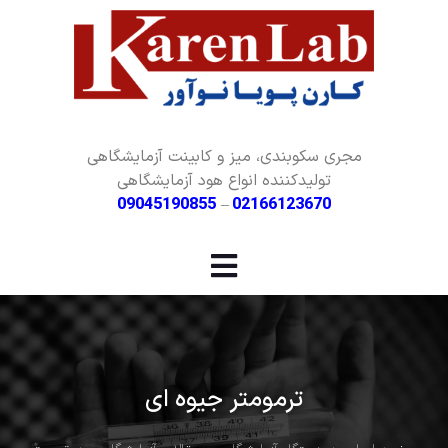
مجری سکوبندی، میز و کابینت آزمایشگاهی
تولیدکننده انواع هود آزمایشگاهی
09045190855
–
02166123670
ترمومتر جیوه‌ ای