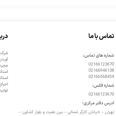
تماس با ما
دربا
شماره های تماس:
آوردن
02166123670
مجرب 
02166946138
02166568459
اجرای
شماره فکس:
تولی
02166123670
آدرس دفتر مرکزی:
تهران – خیابان کارگر شمالی – بین نصرت و بلوار کشاورز –