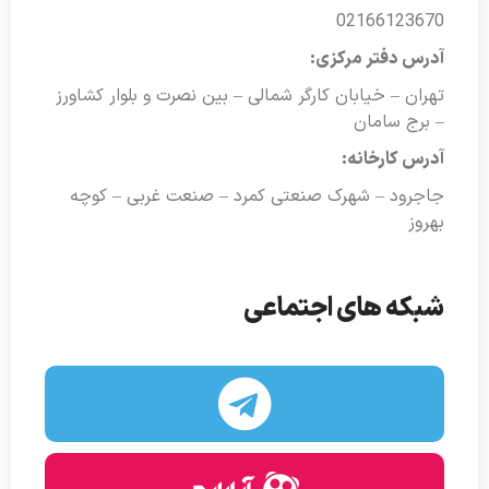
02166123670
آدرس دفتر مرکزی:
تهران – خیابان کارگر شمالی – بین نصرت و بلوار کشاورز
– برج سامان
آدرس کارخانه:
جاجرود – شهرک صنعتی کمرد – صنعت غربی – کوچه
بهروز
شبکه های اجتماعی