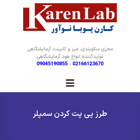
مجری سکوبندی، میز و کابینت آزمایشگاهی
تولیدکننده انواع هود آزمایشگاهی
09045190855
–
02166123670
طرز پی پت کردن سمپلر