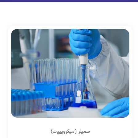
سمپلر (میکروپیپت)