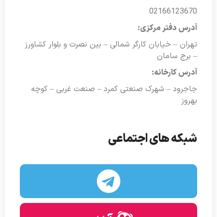
02166123670
آدرس دفتر مرکزی:
تهران – خیابان کارگر شمالی – بین نصرت و بلوار کشاورز
– برج سامان
آدرس کارخانه:
جاجرود – شهرک صنعتی کمرد – صنعت غربی – کوچه
بهروز
شبکه های اجتماعی