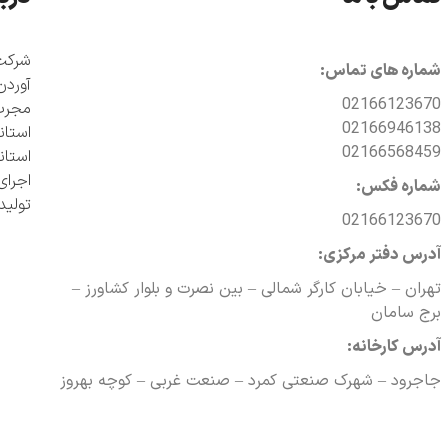
شماره های تماس:
آوردن
02166123670
مجرب 
02166946138
02166568459
اجرای
شماره فکس:
تولی
02166123670
آدرس دفتر مرکزی:
تهران – خیابان کارگر شمالی – بین نصرت و بلوار کشاورز –
برج سامان
آدرس کارخانه:
جاجرود – شهرک صنعتی کمرد – صنعت غربی – کوچه بهروز