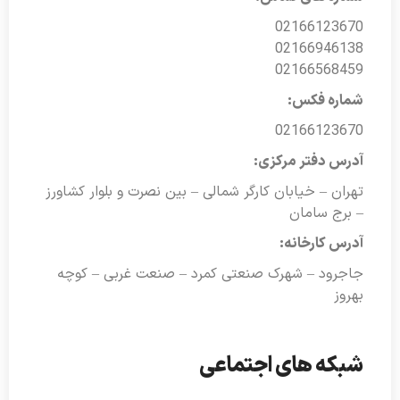
02166123670
02166946138
02166568459
شماره فکس:
02166123670
آدرس دفتر مرکزی:
تهران – خیابان کارگر شمالی – بین نصرت و بلوار کشاورز
– برج سامان
آدرس کارخانه:
جاجرود – شهرک صنعتی کمرد – صنعت غربی – کوچه
بهروز
شبکه های اجتماعی