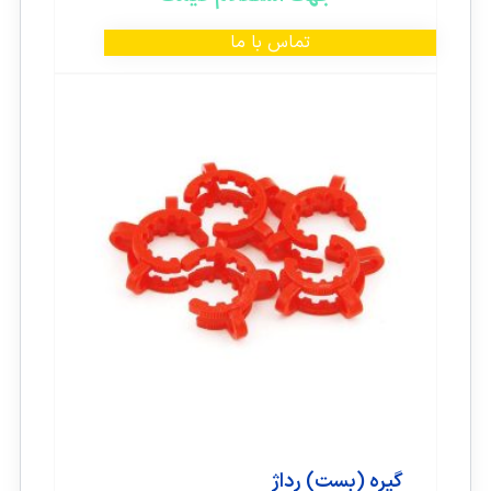
تماس با ما
گیره (بست) رداژ