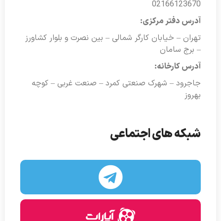
02166123670
آدرس دفتر مرکزی:
تهران – خیابان کارگر شمالی – بین نصرت و بلوار کشاورز
– برج سامان
آدرس کارخانه:
جاجرود – شهرک صنعتی کمرد – صنعت غربی – کوچه
بهروز
شبکه های اجتماعی