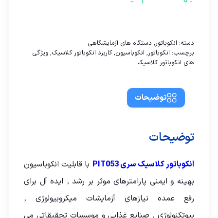
تماس با ما
دسته:
انکوباتور
,
دستگاه های آزمایشگاهی
برچسب:
انکوباتور
,
انکوباسیون
,
کاربرد انکوباتور کلاسیک
,
ویژگی
های انکوباتور کلاسیک
توضیحات
توضیحات
انکوباتور کلاسیک سری PIT053
با قابلیت انکوباسیون
بهینه و ایمنی پارامترهای موثر بر رشد ‚ ایده آل برای
رفع عمده نیازهای آزمایشات میکروبیولوژی ‚
بیوتکنولوژی ‚ صنایع غذایی و موسسات تحقیقاتی می