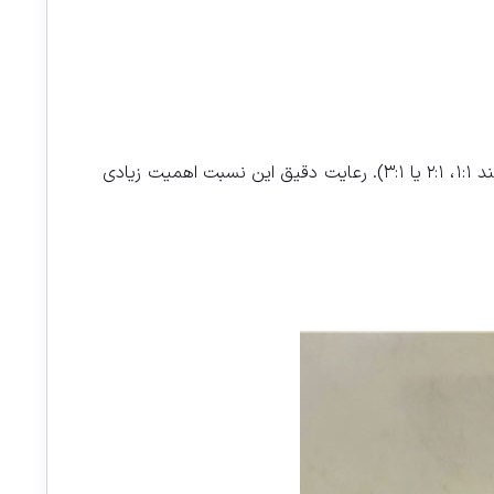
، می‌تواند متفاوت باشد (مانند ۱:۱، ۲:۱ یا ۳:۱). رعایت دقیق این نسبت اهمیت زیادی