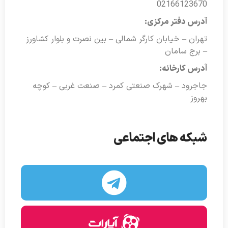
02166123670
آدرس دفتر مرکزی:
تهران – خیابان کارگر شمالی – بین نصرت و بلوار کشاورز
– برج سامان
آدرس کارخانه:
جاجرود – شهرک صنعتی کمرد – صنعت غربی – کوچه
بهروز
شبکه های اجتماعی