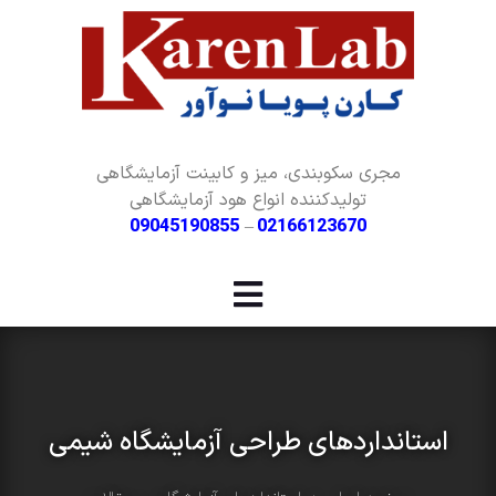
مجری سکوبندی، میز و کابینت آزمایشگاهی
تولیدکننده انواع هود آزمایشگاهی
09045190855
–
02166123670
استانداردهای طراحی آزمایشگاه شیمی