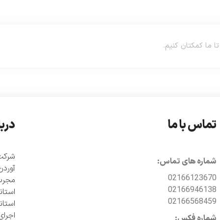
تماس با ما
دربا
شماره های تماس:
آوردن
02166123670
مجرب 
02166946138
02166568459
اجرای
شماره فکس: