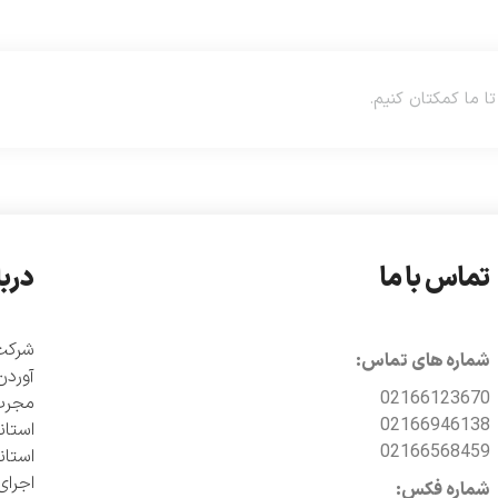
تماس با ما
دربا
شماره های تماس:
آوردن
02166123670
مجرب 
02166946138
02166568459
اجرای
شماره فکس: