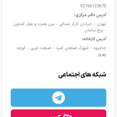
02166123670
آدرس دفتر مرکزی:
تهران – خیابان کارگر شمالی – بین نصرت و بلوار کشاورز
– برج سامان
آدرس کارخانه:
جاجرود – شهرک صنعتی کمرد – صنعت غربی – کوچه
بهروز
شبکه های اجتماعی