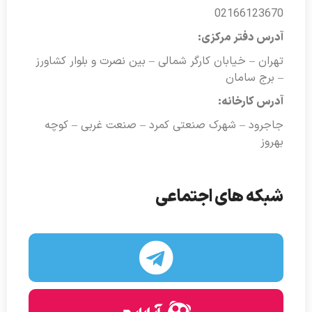
02166123670
آدرس دفتر مرکزی:
تهران – خیابان کارگر شمالی – بین نصرت و بلوار کشاورز
– برج سامان
آدرس کارخانه:
جاجرود – شهرک صنعتی کمرد – صنعت غربی – کوچه
بهروز
شبکه های اجتماعی