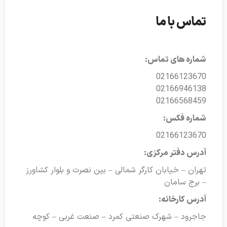
تماس با ما
شماره های تماس:
02166123670
02166946138
02166568459
شماره فکس:
02166123670
آدرس دفتر مرکزی:
تهران – خیابان کارگر شمالی – بین نصرت و بلوار کشاورز
– برج سامان
آدرس کارخانه:
جاجرود – شهرک صنعتی کمرد – صنعت غربی – کوچه