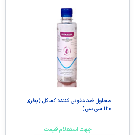
محلول ضد عفونی کننده کماکل (بطری
۱۲۰ سی سی)
جهت استعلام قیمت