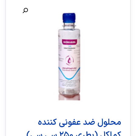
محلول ضد عفونی کننده
کماکل (بطری ۲۵۰ سی سی)