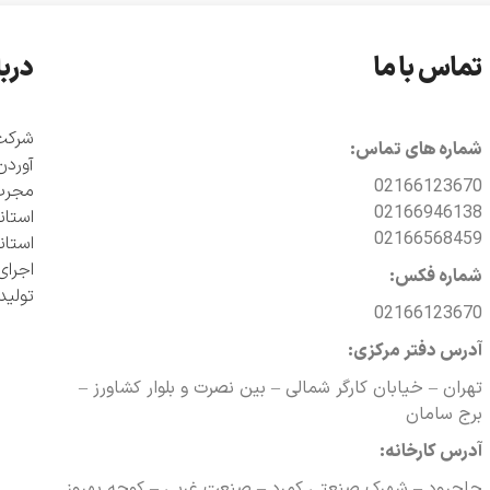
تماس با ما
دربا
شماره های تماس:
آوردن
02166123670
مجرب 
02166946138
02166568459
اجرای
شماره فکس:
تولی
02166123670
آدرس دفتر مرکزی:
تهران – خیابان کارگر شمالی – بین نصرت و بلوار کشاورز –
برج سامان
آدرس کارخانه:
جاجرود – شهرک صنعتی کمرد – صنعت غربی – کوچه بهروز