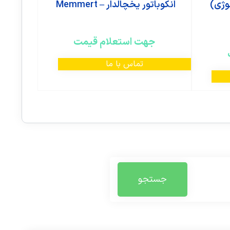
وژی)
انکوباتور یخچالدار – Memmert
جهت استعلام قیمت
تماس با ما
جستجو