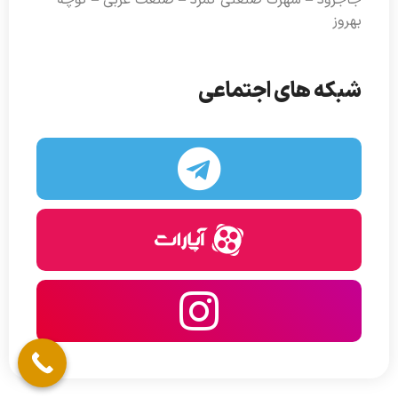
جاجرود – شهرک صنعتی کمرد – صنعت غربی – کوچه
بهروز
شبکه های اجتماعی