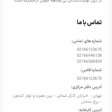
در بین تولیدکنندگان بی واسطه خوش درخشیده است.
تماس با ما
شماره های تماس:
02166123670
02166946138
02166568459
شماره فکس:
02166123670
آدرس دفتر مرکزی:
تهران – خیابان کارگر شمالی – بین نصرت و بلوار کشاورز
– برج سامان
آدرس کارخانه: