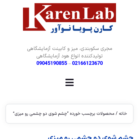
مجری سکوبندی، میز و کابینت آزمایشگاهی
تولیدکننده انواع هود آزمایشگاهی
09045190855
–
02166123670
خانه
/ محصولات برچسب خورده “چشم شوی دو چشمی رو میزی”
چشم شوی دو چشمی رو میزی