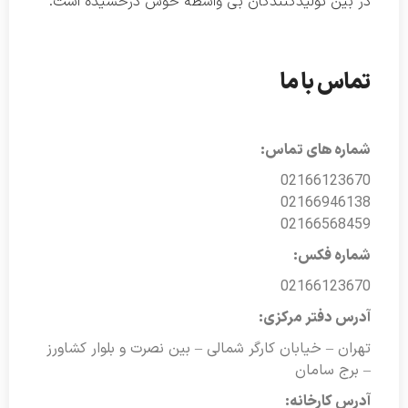
در بین تولیدکنندگان بی واسطه خوش درخشیده است.
تماس با ما
شماره های تماس:
02166123670
02166946138
02166568459
شماره فکس:
02166123670
آدرس دفتر مرکزی:
تهران – خیابان کارگر شمالی – بین نصرت و بلوار کشاورز
– برج سامان
آدرس کارخانه: