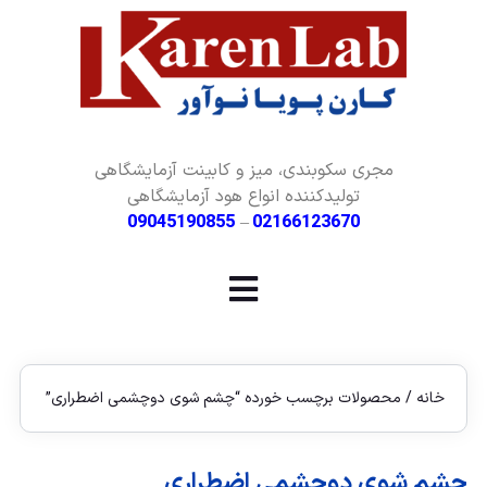
مجری سکوبندی، میز و کابینت آزمایشگاهی
تولیدکننده انواع هود آزمایشگاهی
09045190855
–
02166123670
خانه
/ محصولات برچسب خورده “چشم شوی دوچشمی اضطراری”
چشم شوی دوچشمی اضطراری