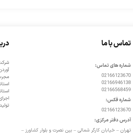
تماس با ما
دربا
شماره های تماس:
آوردن
02166123670
مجرب 
02166946138
02166568459
اجرای
شماره فکس:
تولی
02166123670
آدرس دفتر مرکزی:
تهران – خیابان کارگر شمالی – بین نصرت و بلوار کشاورز –