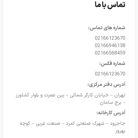
تماس با ما
شماره های تماس:
02166123670
02166946138
02166568459
شماره فکس:
02166123670
آدرس دفتر مرکزی:
تهران – خیابان کارگر شمالی – بین نصرت و بلوار کشاورز
– برج سامان
آدرس کارخانه:
جاجرود – شهرک صنعتی کمرد – صنعت غربی – کوچه
بهروز