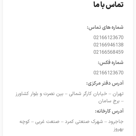
تماس با ما
شماره های تماس:
02166123670
02166946138
02166568459
شماره فکس:
02166123670
آدرس دفتر مرکزی:
تهران – خیابان کارگر شمالی – بین نصرت و بلوار کشاورز
– برج سامان
آدرس کارخانه:
جاجرود – شهرک صنعتی کمرد – صنعت غربی – کوچه
بهروز