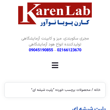
مجری سکوبندی، میز و کابینت آزمایشگاهی
تولیدکننده انواع هود آزمایشگاهی
09045190855
–
02166123670
خانه
/ محصولات برچسب خورده “پلیت شیشه ای”
پلیت شیشه ای