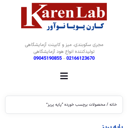
مجری سکوبندی، میز و کابینت آزمایشگاهی
تولیدکننده انواع هود آزمایشگاهی
09045190855
–
02166123670
خانه
/ محصولات برچسب خورده “پایه پریز”
پایه پریز