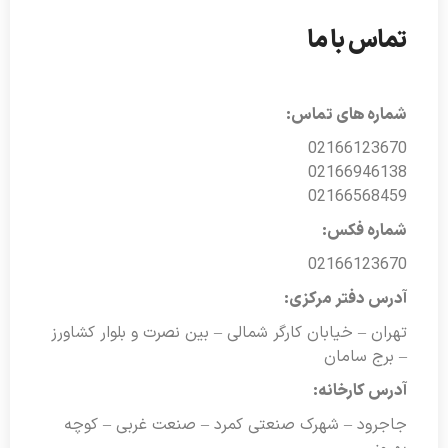
تماس با ما
شماره های تماس:
02166123670
02166946138
02166568459
شماره فکس:
02166123670
آدرس دفتر مرکزی:
تهران – خیابان کارگر شمالی – بین نصرت و بلوار کشاورز
– برج سامان
آدرس کارخانه:
جاجرود – شهرک صنعتی کمرد – صنعت غربی – کوچه