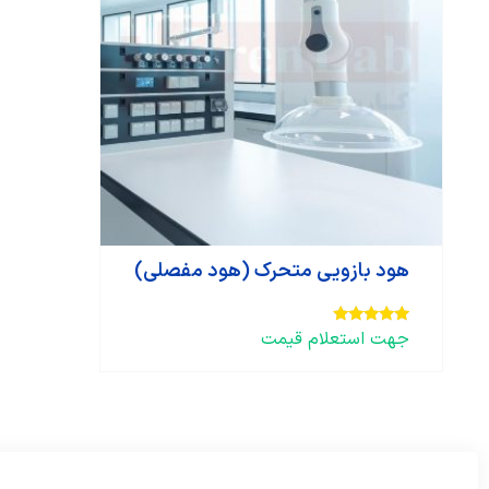
هود بازویی متحرک (هود مفصلی)
جهت استعلام قیمت
امتیاز
4.67
از 5