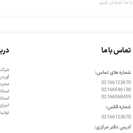
تماس با ما
دربا
شماره های تماس:
آوردن
02166123670
مجرب 
02166946138
02166568459
اجرای
شماره فکس:
تولی
02166123670
آدرس دفتر مرکزی: