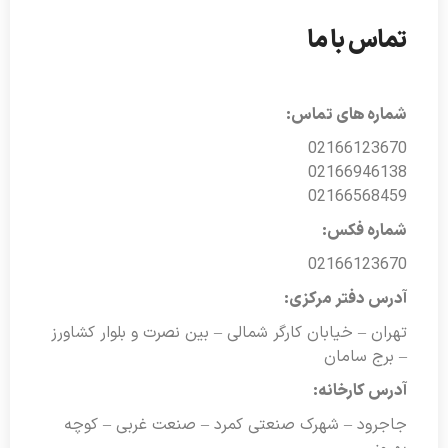
تماس با ما
شماره های تماس:
02166123670
02166946138
02166568459
شماره فکس:
02166123670
آدرس دفتر مرکزی:
تهران – خیابان کارگر شمالی – بین نصرت و بلوار کشاورز
– برج سامان
آدرس کارخانه:
جاجرود – شهرک صنعتی کمرد – صنعت غربی – کوچه