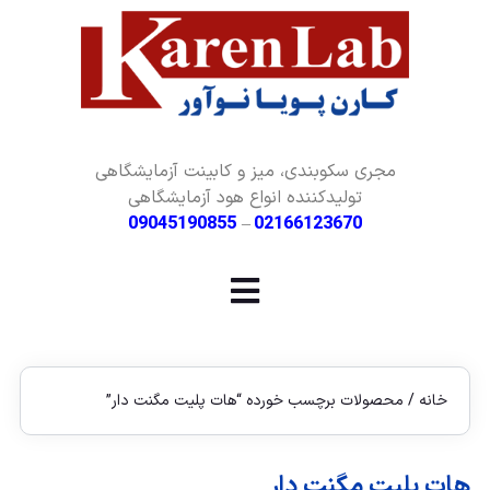
مجری سکوبندی، میز و کابینت آزمایشگاهی
تولیدکننده انواع هود آزمایشگاهی
09045190855
–
02166123670
خانه
/ محصولات برچسب خورده “هات پلیت مگنت دار”
هات پلیت مگنت دار