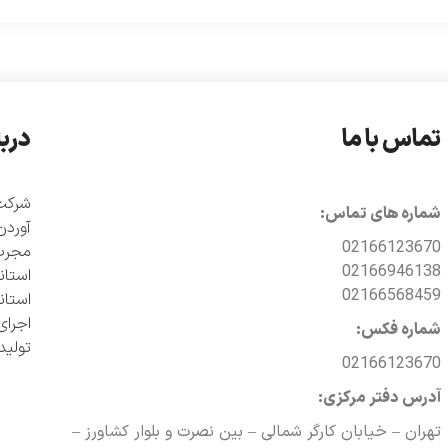
تماس با ما
دربا
شماره های تماس:
آوردن
02166123670
مجرب 
02166946138
02166568459
اجرای
شماره فکس:
تولی
02166123670
آدرس دفتر مرکزی:
تهران – خیابان کارگر شمالی – بین نصرت و بلوار کشاورز –