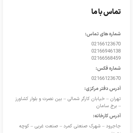
تماس با ما
شماره های تماس:
02166123670
02166946138
02166568459
شماره فکس:
02166123670
آدرس دفتر مرکزی:
تهران – خیابان کارگر شمالی – بین نصرت و بلوار کشاورز
– برج سامان
آدرس کارخانه:
جاجرود – شهرک صنعتی کمرد – صنعت غربی – کوچه