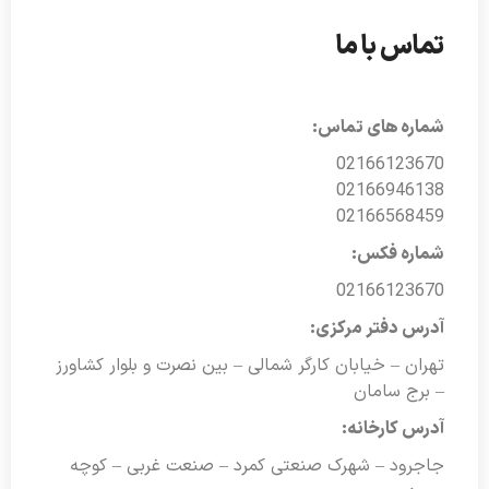
تماس با ما
شماره های تماس:
02166123670
02166946138
02166568459
شماره فکس:
02166123670
آدرس دفتر مرکزی:
تهران – خیابان کارگر شمالی – بین نصرت و بلوار کشاورز
– برج سامان
آدرس کارخانه:
جاجرود – شهرک صنعتی کمرد – صنعت غربی – کوچه