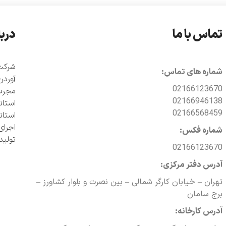
تماس با ما
دربا
شماره های تماس:
آوردن
02166123670
مجرب 
02166946138
02166568459
اجرای
شماره فکس:
تولی
02166123670
آدرس دفتر مرکزی:
تهران – خیابان کارگر شمالی – بین نصرت و بلوار کشاورز –
برج سامان
آدرس کارخانه: