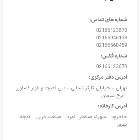
شماره های تماس:
02166123670
02166946138
02166568459
شماره فکس:
02166123670
آدرس دفتر مرکزی:
تهران – خیابان کارگر شمالی – بین نصرت و بلوار کشاورز
– برج سامان
آدرس کارخانه:
جاجرود – شهرک صنعتی کمرد – صنعت غربی – کوچه
بهروز