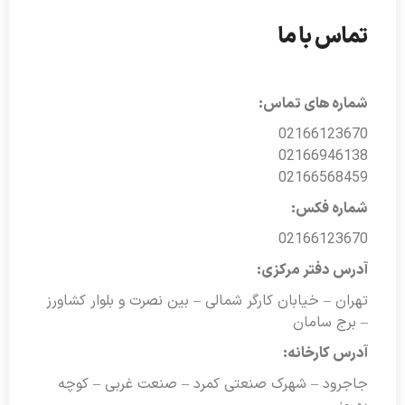
تماس با ما
شماره های تماس:
02166123670
02166946138
02166568459
شماره فکس:
02166123670
آدرس دفتر مرکزی:
تهران – خیابان کارگر شمالی – بین نصرت و بلوار کشاورز
– برج سامان
آدرس کارخانه:
جاجرود – شهرک صنعتی کمرد – صنعت غربی – کوچه