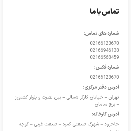
تماس با ما
شماره های تماس:
02166123670
02166946138
02166568459
شماره فکس:
02166123670
آدرس دفتر مرکزی:
تهران – خیابان کارگر شمالی – بین نصرت و بلوار کشاورز
– برج سامان
آدرس کارخانه:
جاجرود – شهرک صنعتی کمرد – صنعت غربی – کوچه