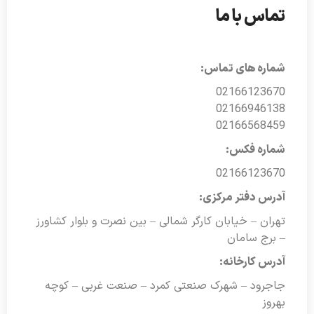
تماس با ما
شماره های تماس:
02166123670
02166946138
02166568459
شماره فکس:
02166123670
آدرس دفتر مرکزی:
تهران – خیابان کارگر شمالی – بین نصرت و بلوار کشاورز
– برج سامان
آدرس کارخانه:
جاجرود – شهرک صنعتی کمرد – صنعت غربی – کوچه
بهروز