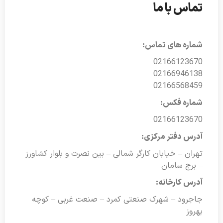
تماس با ما
شماره های تماس:
02166123670
02166946138
02166568459
شماره فکس:
02166123670
آدرس دفتر مرکزی:
تهران – خیابان کارگر شمالی – بین نصرت و بلوار کشاورز
– برج سامان
آدرس کارخانه:
جاجرود – شهرک صنعتی کمرد – صنعت غربی – کوچه
بهروز