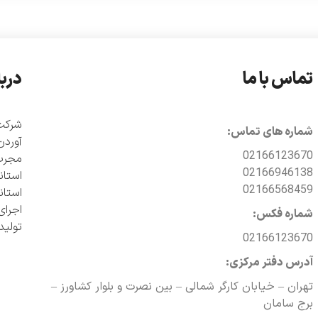
تماس با ما
دربا
شماره های تماس:
آوردن
02166123670
مجرب 
02166946138
02166568459
اجرای
شماره فکس:
تولی
02166123670
آدرس دفتر مرکزی:
تهران – خیابان کارگر شمالی – بین نصرت و بلوار کشاورز –
برج سامان