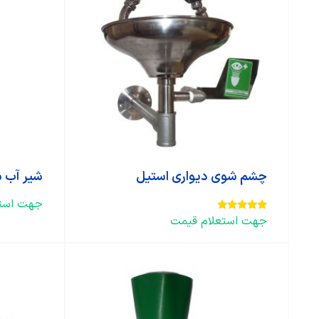
چشم شوی دیواری استیل
شیر آب 
جهت استع
جهت استعلام قیمت
امتیاز
5.00
از 5