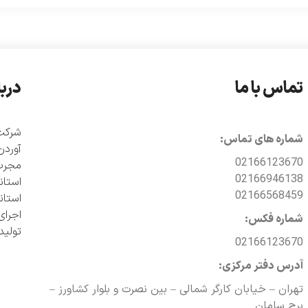
تماس با ما
دربا
شماره های تماس:
آوردن
02166123670
مجرب 
02166946138
02166568459
اجرای
شماره فکس:
تولی
02166123670
آدرس دفتر مرکزی:
تهران – خیابان کارگر شمالی – بین نصرت و بلوار کشاورز –
برج سامان