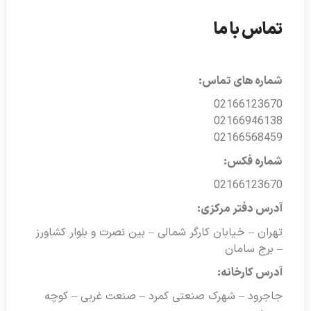
تماس با ما
شماره های تماس:
02166123670
02166946138
02166568459
شماره فکس:
02166123670
آدرس دفتر مرکزی:
تهران – خیابان کارگر شمالی – بین نصرت و بلوار کشاورز
– برج سامان
آدرس کارخانه:
جاجرود – شهرک صنعتی کمرد – صنعت غربی – کوچه