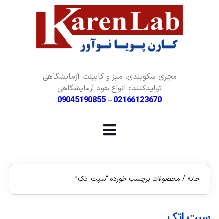
مجری سکوبندی، میز و کابینت آزمایشگاهی
تولیدکننده انواع هود آزمایشگاهی
09045190855
–
02166123670
خانه
/ محصولات برچسب خورده “سپت اتک”
سپت اتک