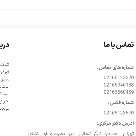
تماس با ما
دربا
شماره های تماس:
آوردن
02166123670
مجرب 
02166946138
02166568459
اجرای
شماره فکس:
تولی
02166123670
آدرس دفتر مرکزی:
تهران – خیابان کارگر شمالی – بین نصرت و بلوار کشاورز –