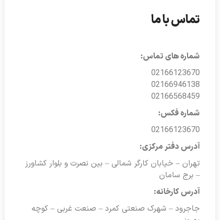
تماس با ما
شماره های تماس:
02166123670
02166946138
02166568459
شماره فکس:
02166123670
آدرس دفتر مرکزی:
تهران – خیابان کارگر شمالی – بین نصرت و بلوار کشاورز
– برج سامان
آدرس کارخانه:
جاجرود – شهرک صنعتی کمرد – صنعت غربی – کوچه