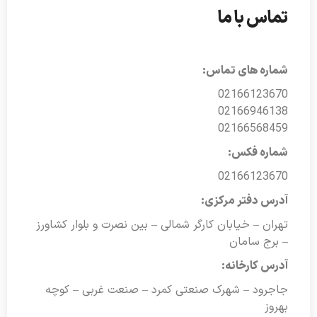
تماس با ما
شماره های تماس:
02166123670
02166946138
02166568459
شماره فکس:
02166123670
آدرس دفتر مرکزی:
تهران – خیابان کارگر شمالی – بین نصرت و بلوار کشاورز
– برج سامان
آدرس کارخانه:
جاجرود – شهرک صنعتی کمرد – صنعت غربی – کوچه
بهروز