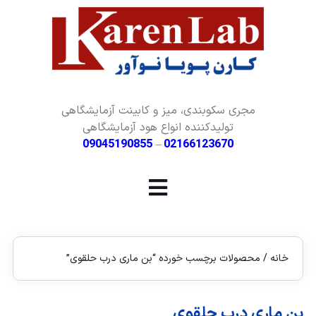
مجری سکوبندی، میز و کابینت آزمایشگاهی
تولیدکننده انواع هود آزمایشگاهی
09045190855
–
02166123670
خانه
/ محصولات برچسب خورده “بن ماری درب حلقوی”
بن ماری درب حلقوی