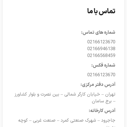
تماس با ما
شماره های تماس:
02166123670
02166946138
02166568459
شماره فکس:
02166123670
آدرس دفتر مرکزی:
تهران – خیابان کارگر شمالی – بین نصرت و بلوار کشاورز
– برج سامان
آدرس کارخانه:
جاجرود – شهرک صنعتی کمرد – صنعت غربی – کوچه