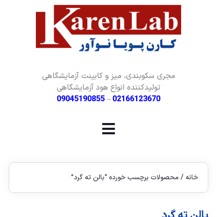
مجری سکوبندی، میز و کابینت آزمایشگاهی
تولیدکننده انواع هود آزمایشگاهی
09045190855
–
02166123670
خانه
/ محصولات برچسب خورده “بالن ته گرد”
بالن ته گرد