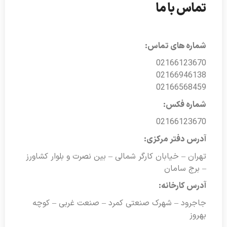
تماس با ما
شماره های تماس:
02166123670
02166946138
02166568459
شماره فکس:
02166123670
آدرس دفتر مرکزی:
تهران – خیابان کارگر شمالی – بین نصرت و بلوار کشاورز
– برج سامان
آدرس کارخانه:
جاجرود – شهرک صنعتی کمرد – صنعت غربی – کوچه
بهروز