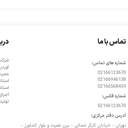
تماس با ما
دربا
شماره های تماس:
آوردن
02166123670
مجرب 
02166946138
02166568459
اجرای
شماره فکس:
تولی
02166123670
آدرس دفتر مرکزی:
تهران – خیابان کارگر شمالی – بین نصرت و بلوار کشاورز –