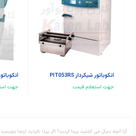
انکوباتور شیکردار PIT053RS
انکوباتور 
جهت استعلام قیمت
جهت استع