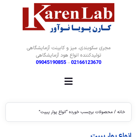
مجری سکوبندی، میز و کابینت آزمایشگاهی
تولیدکننده انواع هود آزمایشگاهی
09045190855
–
02166123670
خانه
/ محصولات برچسب خورده “انواع پوار پیپت”
انواع پوار پیپت