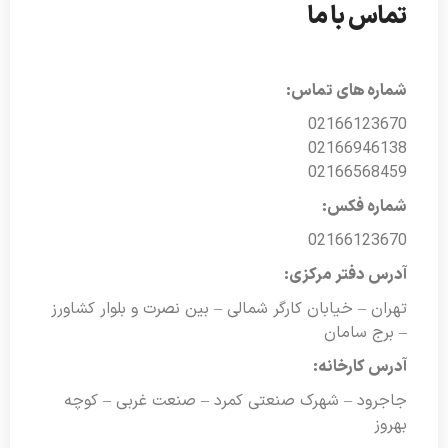
تماس با ما
شماره های تماس:
02166123670
02166946138
02166568459
شماره فکس:
02166123670
آدرس دفتر مرکزی:
تهران – خیابان کارگر شمالی – بین نصرت و بلوار کشاورز
– برج سامان
آدرس کارخانه:
جاجرود – شهرک صنعتی کمرد – صنعت غربی – کوچه
بهروز