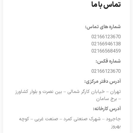
تماس با ما
شماره های تماس:
02166123670
02166946138
02166568459
شماره فکس:
02166123670
آدرس دفتر مرکزی:
تهران – خیابان کارگر شمالی – بین نصرت و بلوار کشاورز
– برج سامان
آدرس کارخانه:
جاجرود – شهرک صنعتی کمرد – صنعت غربی – کوچه
بهروز